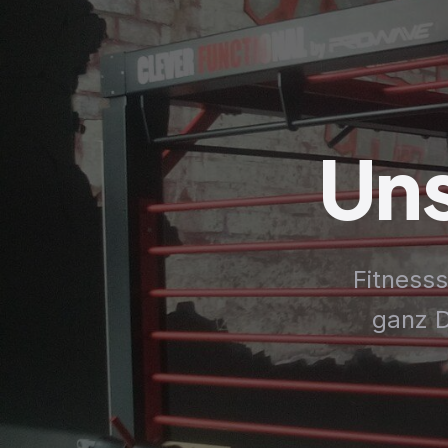
Un
Fitnesss
ganz D