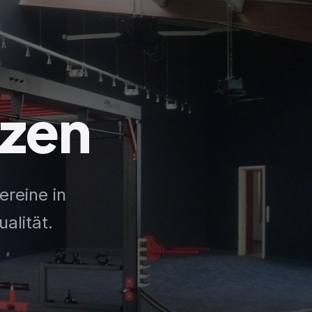
nzen
ereine in
alität.